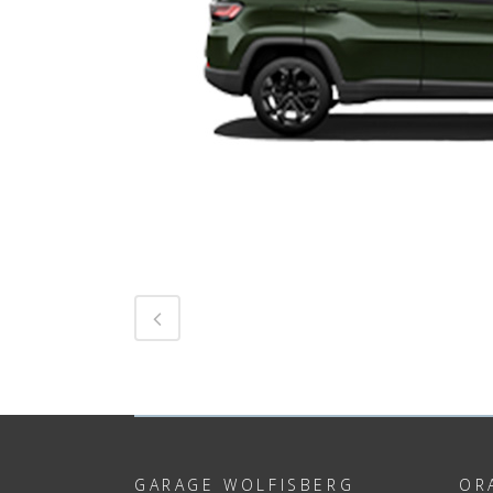
GARAGE WOLFISBERG
OR