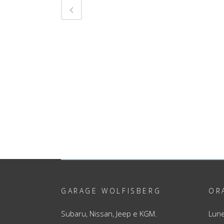
GARAGE WOLFISBERG
OR
Subaru, Nissan, Jeep e KGM.
Lune