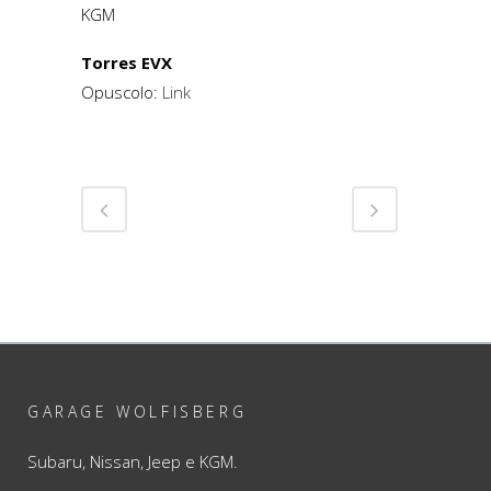
KGM
Torres EVX
Opuscolo:
Link
GARAGE WOLFISBERG
Subaru, Nissan, Jeep e KGM.